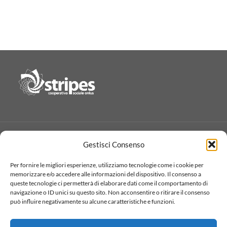
Sede Legale:
Tel. (02).931.66.67 – Fax (02).935.070.57
Gestisci Consenso
Via Ghisolfa, 32 – 20017 Rho (MI)
e-mail: stripes@pedagogia.it
pec: cooperativa@pec.stripes.it
C.C.I.A.A. Milano REA 1310082
Per fornire le migliori esperienze, utilizziamo tecnologie come i cookie per
memorizzare e/o accedere alle informazioni del dispositivo. Il consenso a
P.IVA e C.F. 09635360150
queste tecnologie ci permetterà di elaborare dati come il comportamento di
navigazione o ID unici su questo sito. Non acconsentire o ritirare il consenso
può influire negativamente su alcune caratteristiche e funzioni.
RUNTS N° rep.2360
Redazione Pedagogika.it e Sede Operativa
Albo Società Cooperative N° A161242
Via San Domenico Savio, 6 – 20017 Rho